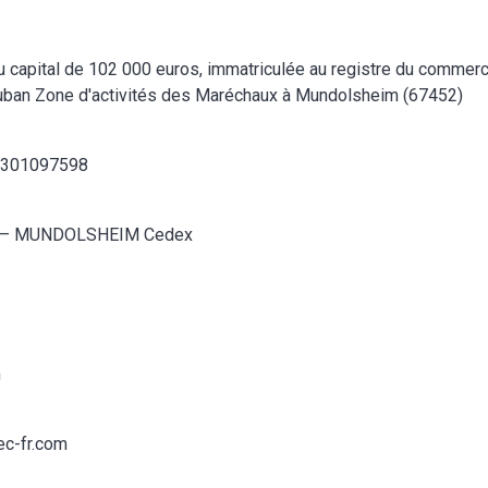
e au capital de 102 000 euros, immatriculée au registre du comme
auban Zone d'activités des Maréchaux à Mundolsheim (67452)
4301097598
52 – MUNDOLSHEIM Cedex
n
tec-fr.com