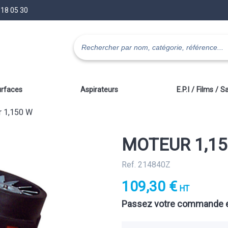
 18 05 30
urfaces
Aspirateurs
E.P.I / Films / S
r 1,150 W
MOTEUR 1,15
Ref. 214840Z
109,30 €
HT
Passez votre commande e