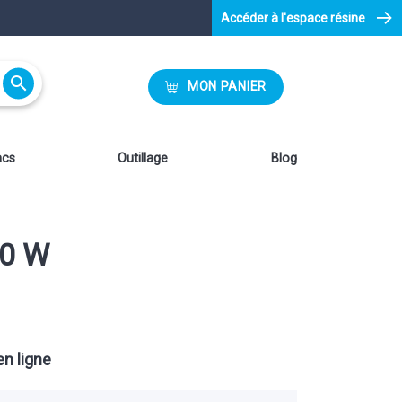
Accéder à l'espace résine

MON PANIER
acs
Outillage
Blog
0 W
n ligne