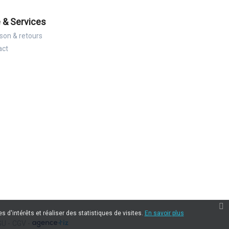
 & Services
ison & retours
act
 d'intérêts et réaliser des statistiques de visites.
En savoir plus
U -
CGV -