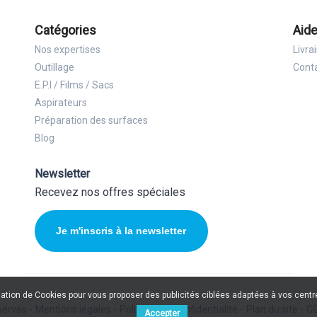
Catégories
Aide
Nos expertises
Livra
Outillage
Cont
E.P.I / Films / Sacs
Aspirateurs
Préparation des surfaces
Blog
Newsletter
Recevez nos offres spéciales
Je m'inscris à la newsletter
isation de Cookies pour vous proposer des publicités ciblées adaptées à vos centres
servés -
Mentions légales -
Politique de confidentialité -
Plan du site -
CG
Accepter