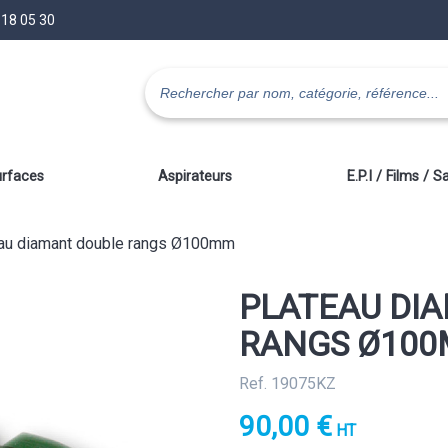
 18 05 30
urfaces
Aspirateurs
E.P.I / Films / S
au diamant double rangs Ø100mm
PLATEAU DI
RANGS Ø10
Ref. 19075KZ
90,00 €
HT