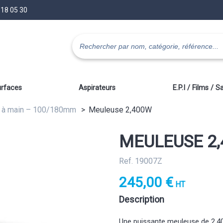
 18 05 30
urfaces
Aspirateurs
E.P.I / Films / S
 à main – 100/180mm
Meuleuse 2,400W
MEULEUSE 2
Ref. 19007Z
245,00 €
HT
Description
Une puissante meuleuse de 2.4