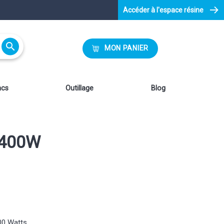
Accéder à l'espace résine

MON PANIER
acs
Outillage
Blog
,400W
00 Watts.